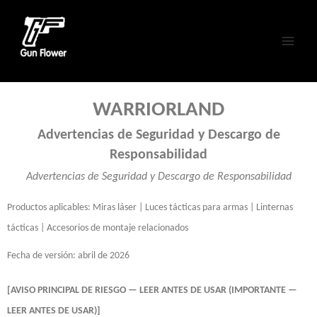
Skip
Main
to
Men
content
WARRIORLAND
Advertencias de Seguridad y Descargo de
Responsabilidad
Advertencias de Seguridad y Descargo de Responsabilidad
Productos aplicables: Miras láser | Luces tácticas para armas | Linternas
tácticas | Accesorios de montaje relacionados
Fecha de versión: abril de 2026
[AVISO PRINCIPAL DE RIESGO — LEER ANTES DE USAR (IMPORTANTE —
LEER ANTES DE USAR)]