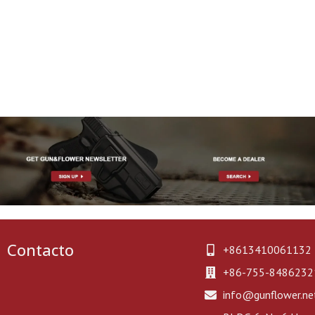
Contacto
+8613410061132
+86-755-8486232
info@gunflower.ne