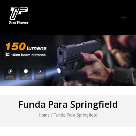
Skip
Main
to
Men
content
Funda Para Springfield
Home
/ Funda Para Springfield