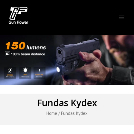
Skip
Main
to
Men
content
Fundas Kydex
Home
/ Fundas Kydex