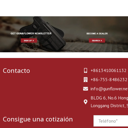
Contacto
+8613410061132
+86-755-8486232
info@gunflower.ne
BLDG 6, No.6 Hongj
Longgang District,
Consigue una cotizaión
Phone