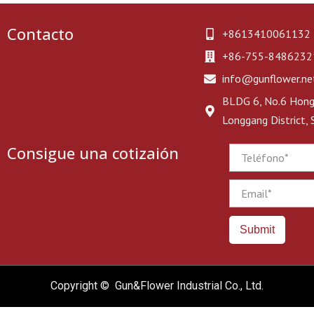
Contacto
+8613410061132
+86-755-8486232
info@gunflower.ne
BLDG 6, No.6 Hongj
Longgang District,
Consigue una cotizaión
Phone
Email
Submit
Copyright © Gun&Flower Industrial Co., Ltd.