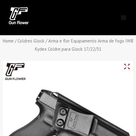
Skip
Main
to
Men
content
Home
/
Coldres Glock
/ Arma e flor Equipamento Arma de fogo IWB
Kydex Coldre para Glock 17/22/31