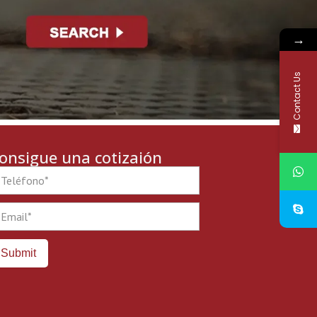
→
Contact Us
onsigue una cotizaión
one
ail
Submit