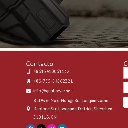
Contacto
C
Ph
+8613410061132
+86-755-84862321
Em
info@gunflower.net
BLDG 6, No.6 Hongji Rd, Longxin Comm.
Baolong Str. Longgang District, Shenzhen.
518116, CN.
F
X
I
L
a
-
n
i