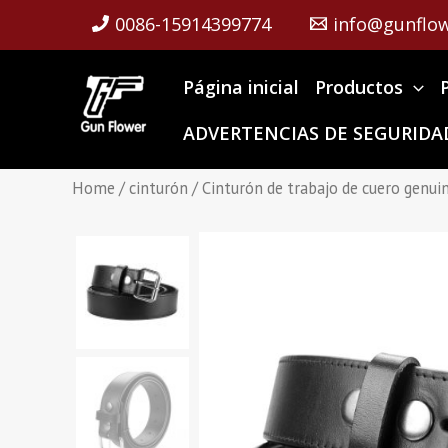
Skip
0086-15914399774
info@gunflow
to
content
Página inicial
Productos
ADVERTENCIAS DE SEGURIDAD
Home
/
cinturón
/ Cinturón de trabajo de cuero genuin