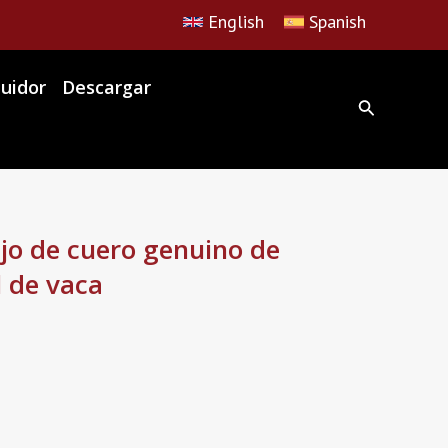
English
Spanish
buidor
Descargar
jo de cuero genuino de
l de vaca