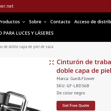
er.net
Productos
Sobre
Contacto
Acceso de distri
 PARA LUCES Y LÁSERES
o de doble capa de piel de vaca
Cinturón de traba
doble capa de pie
Marca: Gun&Flower
SKU: GF-LBD36B
De color negro
Get Free Quote