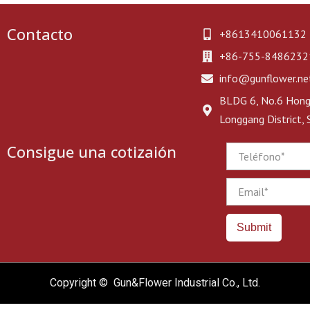
Contacto
+8613410061132
+86-755-8486232
info@gunflower.ne
BLDG 6, No.6 Hongj
Longgang District,
Consigue una cotizaión
Phone
Email
Submit
Copyright © Gun&Flower Industrial Co., Ltd.