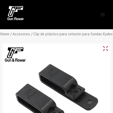
Skip
Main
to
Men
content
Home
/
Accesorios
/ Clip de plástico para cinturón para fundas Kydex