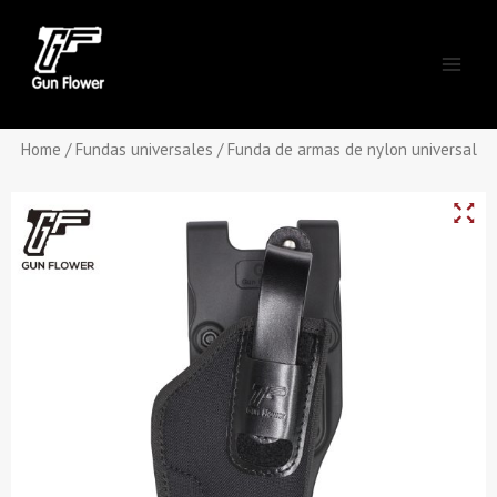
Skip
Main
to
Men
content
Home
/
Fundas universales
/ Funda de armas de nylon universal