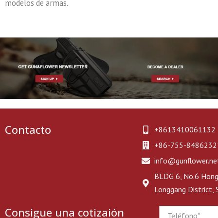
modelos de armas.
Contacto
+8613410061132
+86-755-8486232
info@gunflower.ne
BLDG 6, No.6 Hongj
Longgang District,
Consigue una cotizaión
Phone