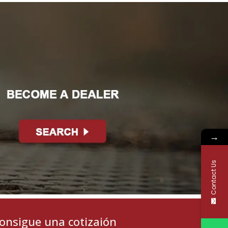
→
Contact Us
onsigue una cotizaión