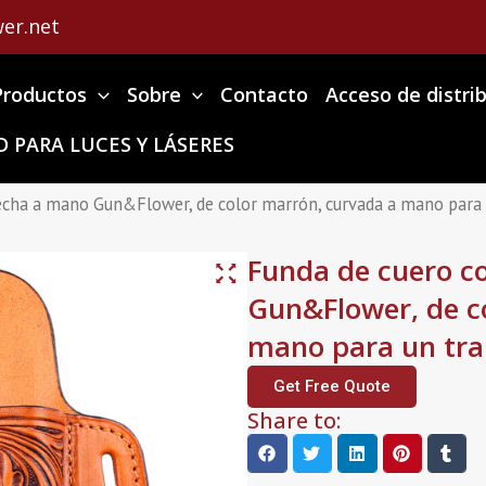
er.net
Productos
Sobre
Contacto
Acceso de distri
 PARA LUCES Y LÁSERES
hecha a mano Gun&Flower, de color marrón, curvada a mano par
Funda de cuero c
Gun&Flower, de c
mano para un tr
Get Free Quote
Share to: