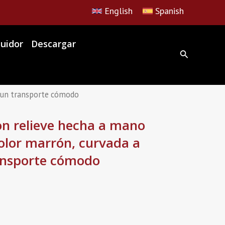
English
Spanish
buidor
Descargar
a un transporte cómodo
on relieve hecha a mano
olor marrón, curvada a
ansporte cómodo