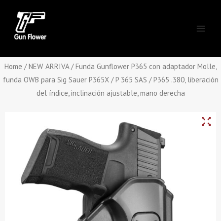
Skip
Main
to
Men
content
Home
/
NEW ARRIVA
/ Funda Gunflower P365 con adaptador Molle,
funda OWB para Sig Sauer P365X / P 365 SAS / P365 .380, liberación
del índice, inclinación ajustable, mano derecha