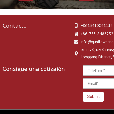
Contacto
+8613410061132
+86-755-8486232
info@gunflower.ne
BLDG 6, No.6 Hongj
Longgang District,
Consigue una cotizaión
Phone
Email
Submit