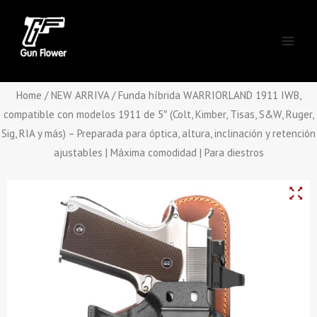
Skip
Main
to
Men
content
Home
/
NEW ARRIVA
/ Funda híbrida WARRIORLAND 1911 IWB,
compatible con modelos 1911 de 5″ (Colt, Kimber, Tisas, S&W, Ruger,
Sig, RIA y más) – Preparada para óptica, altura, inclinación y retención
ajustables | Máxima comodidad | Para diestros