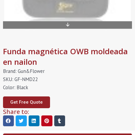
Funda magnética OWB moldeada
en nailon
Brand: Gun&Flower
SKU: GF-NMD22
Color: Black
Get Free Quote
Share to: