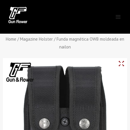
Skip
Main
to
Men
content
Home
/
Magazine Holster
/ Funda magnética OWB moldeada en
nailon