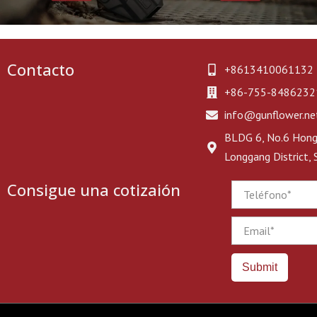
Contacto
+8613410061132
+86-755-8486232
info@gunflower.ne
BLDG 6, No.6 Hongj
Longgang District,
Consigue una cotizaión
Phone
Email
Submit