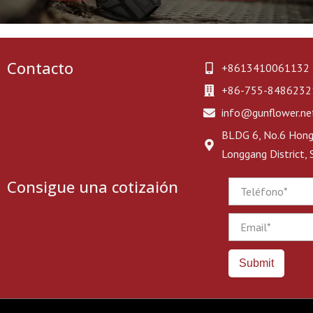
Contacto
+8613410061132
+86-755-8486232
info@gunflower.ne
BLDG 6, No.6 Hongj
Longgang District,
Consigue una cotizaión
Phone
Email
Submit