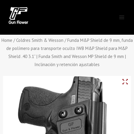
Skip
Main
to
Men
content
Home
/
Coldres Smith & Wesson
/ Funda M&P Shield de 9 mm, funda
de polímero para transporte oculto IWB M&P Shield para M&P
Shield .40 3.1” | Funda Smith and Wesson MP Shield de 9 mm |
Inclinación y retención ajustables