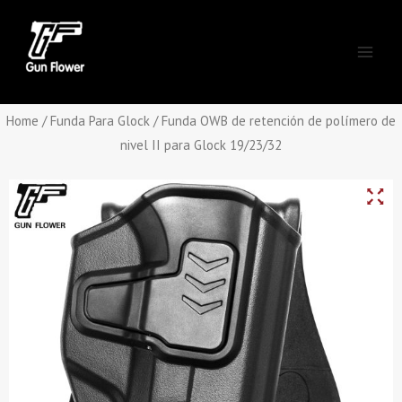
Skip
Main
to
Men
content
Home
/
Funda Para Glock
/ Funda OWB de retención de polímero de
nivel II para Glock 19/23/32