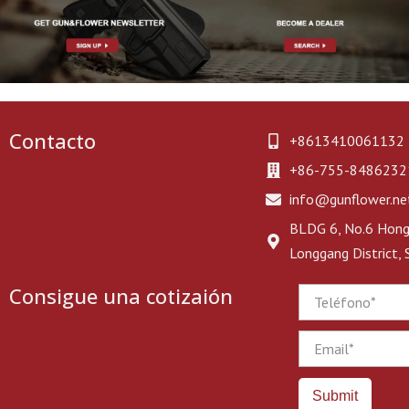
Contacto
+8613410061132
+86-755-8486232
info@gunflower.ne
BLDG 6, No.6 Hongj
Longgang District,
Consigue una cotizaión
Phone
Email
Submit