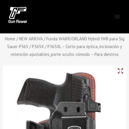
Skip
Main
to
Men
content
Home
/
NEW ARRIVA
/ Funda WARRIORLAND Hybrid IWB para Sig
Sauer P365 / P365X / P365XL – Corte para óptica, inclinación y
retención ajustables, porte oculto cómodo – Para diestros