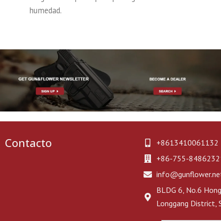
humedad.
Contacto
+8613410061132
+86-755-8486232
info@gunflower.ne
BLDG 6, No.6 Hongj
Longgang District,