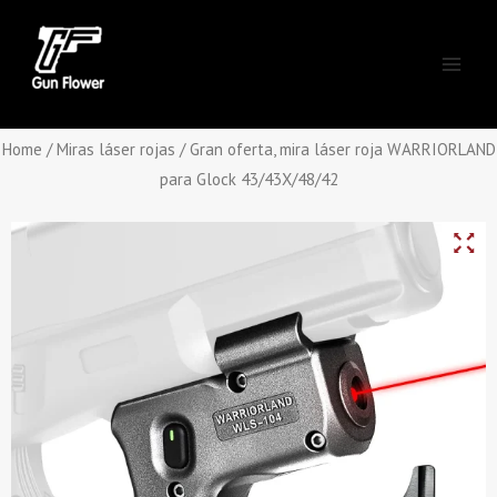
Skip
Main
to
Men
content
Home
/
Miras láser rojas
/ Gran oferta, mira láser roja WARRIORLAND
para Glock 43/43X/48/42