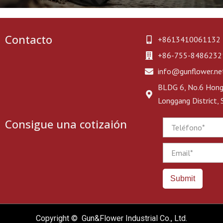
Contacto
+8613410061132
+86-755-8486232
info@gunflower.ne
BLDG 6, No.6 Hongj
Longgang District,
Consigue una cotizaión
Phone
Email
Submit
Copyright © Gun&Flower Industrial Co., Ltd.