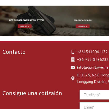
Contacto
+8613410061132
+86-755-8486232
info@gunflower.ne
BLDG 6, No.6 Hongj
Longgang District,
Consigue una cotizaión
Phone
Email