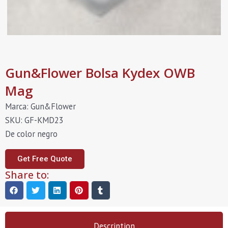
Gun&Flower Bolsa Kydex OWB
Mag
Marca: Gun&Flower
SKU: GF-KMD23
De color negro
Get Free Quote
Share to:
Description