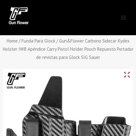
Skip
Main
to
Men
content
Home
/
Funda Para Glock
/ Gun&Flower Carbono Sidecar Kydex
Holster IWB Apéndice Carry Pistol Holder Pouch Repuesto Portador
de revistas para Glock SIG Sauer