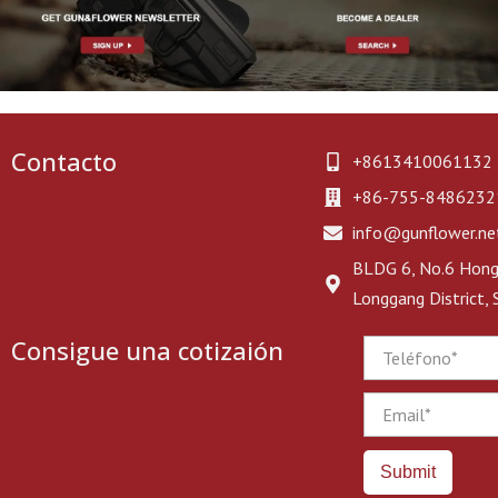
Contacto
+8613410061132
+86-755-8486232
info@gunflower.ne
BLDG 6, No.6 Hongj
Longgang District,
Consigue una cotizaión
Phone
Email
Submit