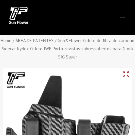
Skip
Main
to
Men
content
Home
/
ÁREA DE PATENTES
/ Gun&Flower Coldre de fibra de carbono
Sidecar Kydex Coldre IWB Porta-revistas sobressalentes para Glock
SIG Sauer