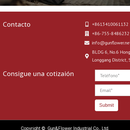
Contacto
+8613410061132
+86-755-8486232
info@gunflower.ne
BLDG 6, No.6 Hongj
Longgang District,
Consigue una cotizaión
Phone
Email
Submit
Copyright © Gun&Flower Industrial Co., Ltd.