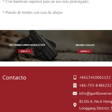
* Con hardware superior para un uso más prolongado;
* Pulido de bordes con cera de abejas
Contacto
+8613410061132
+86-755-8486232
info@gunflower.ne
BLDG 6, No.6 Hongj
Longgang District,