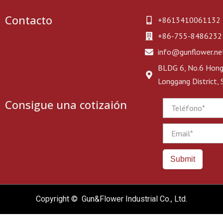
Contacto
+8613410061132
+86-755-8486232
info@gunflower.ne
BLDG 6, No.6 Hongj
Longgang District,
Consigue una cotizaión
Phone
Email
Submit
Copyright © Gun&Flower Industrial Co., Ltd.