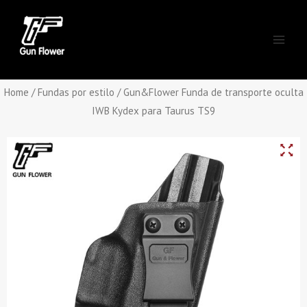
Skip
Main
to
Men
content
Home
/
Fundas por estilo
/ Gun&Flower Funda de transporte oculta
IWB Kydex para Taurus TS9