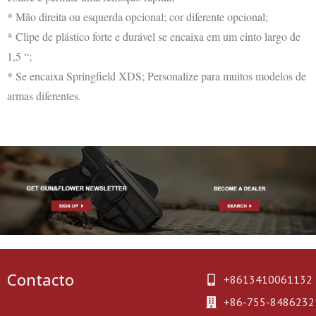
* Mão direita ou esquerda opcional; cor diferente opcional;
* Clipe de plástico forte e durável se encaixa em um cinto largo de
1,5 “;
* Se encaixa Springfield XDS; Personalize para muitos modelos de
armas diferentes.
Contacto
+8613410061132
+86-755-8486232