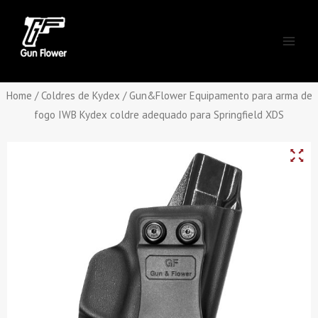
Skip
Main
to
Men
content
Home
/
Coldres de Kydex
/ Gun&Flower Equipamento para arma de
fogo IWB Kydex coldre adequado para Springfield XDS