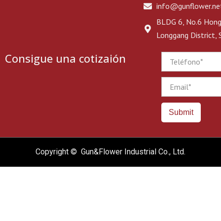
info@gunflower.ne
BLDG 6, No.6 Hongj
Longgang District,
Consigue una cotizaión
Phone
Email
Submit
Copyright © Gun&Flower Industrial Co., Ltd.