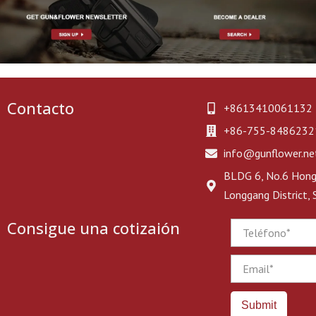
Contacto
+8613410061132
+86-755-8486232
info@gunflower.ne
BLDG 6, No.6 Hongj
Longgang District,
Consigue una cotizaión
Phone
Email
Submit