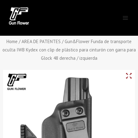
Skip
Main
to
Men
content
Home
/
AREA DE PATENTES
/ Gun&Flower Funda de transporte
oculta IWB Kydex con clip de plástico para cinturón con garra para
Glock 48 derecha / izquierda