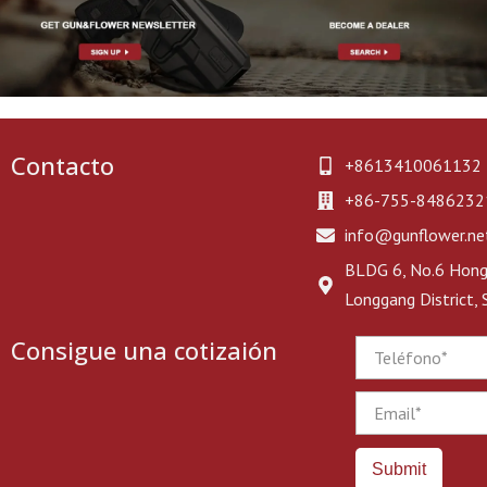
Contacto
+8613410061132
+86-755-8486232
info@gunflower.ne
BLDG 6, No.6 Hongj
Longgang District,
Consigue una cotizaión
Phone
Email
Submit