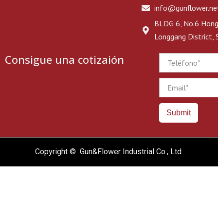
info@gunflower.ne
BLDG 6, No.6 Hongj
Longgang District,
Consigue una cotizaión
Phone
Email
Submit
Copyright © Gun&Flower Industrial Co., Ltd.