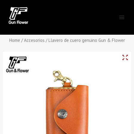
Skip
Main
to
Men
content
Home
/
Accesorios
/ Llavero de cuero genuino Gun & Flower