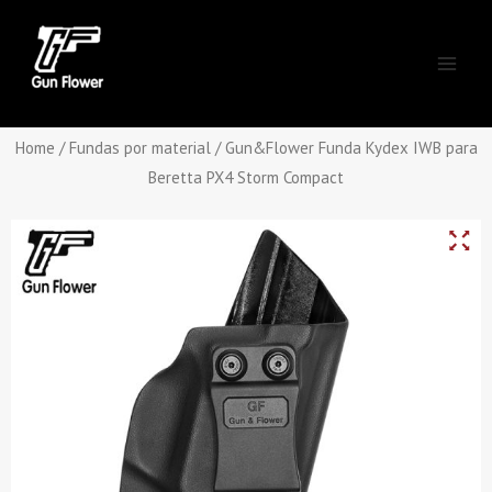
Skip
Main
to
Men
content
Home
/
Fundas por material
/ Gun&Flower Funda Kydex IWB para
Beretta PX4 Storm Compact