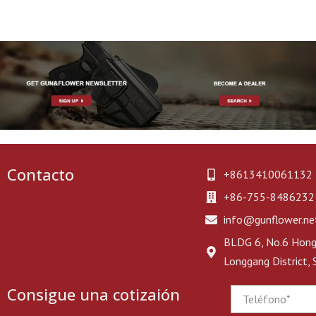
Contacto
+8613410061132
+86-755-8486232
info@gunflower.ne
BLDG 6, No.6 Hongj
Longgang District,
Consigue una cotizaión
Phone