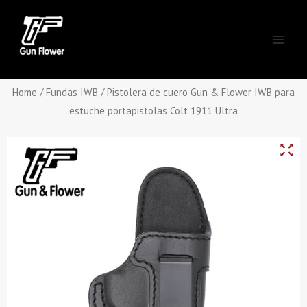
Skip
Main
to
Men
content
Home
/
Fundas IWB
/ Pistolera de cuero Gun & Flower IWB para
estuche portapistolas Colt 1911 Ultra