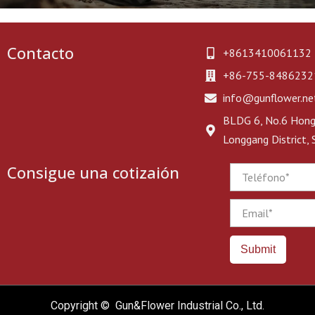
Contacto
+8613410061132
+86-755-8486232
info@gunflower.ne
BLDG 6, No.6 Hongj
Longgang District,
Consigue una cotizaión
Phone
Email
Submit
Copyright © Gun&Flower Industrial Co., Ltd.