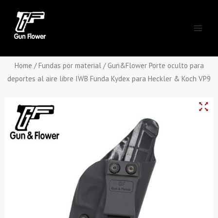
Skip
Main
to
Men
content
Home
/
Fundas por material
/ Gun&Flower Porte oculto para
deportes al aire libre IWB Funda Kydex para Heckler & Koch VP9