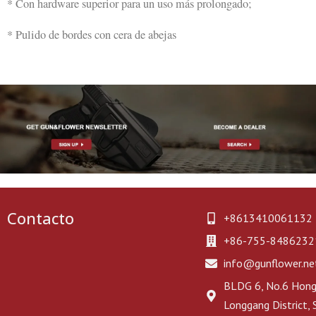
* Con hardware superior para un uso más prolongado;
* Pulido de bordes con cera de abejas
Contacto
+8613410061132
+86-755-8486232
info@gunflower.ne
BLDG 6, No.6 Hongj
Longgang District,