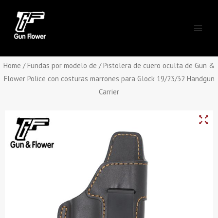
Skip
Main
to
Men
content
Home
/
Fundas por modelo de
/ Pistolera de cuero oculta de Gun &
Flower Police con costuras marrones para Glock 19/23/32 Handgun
Carrier