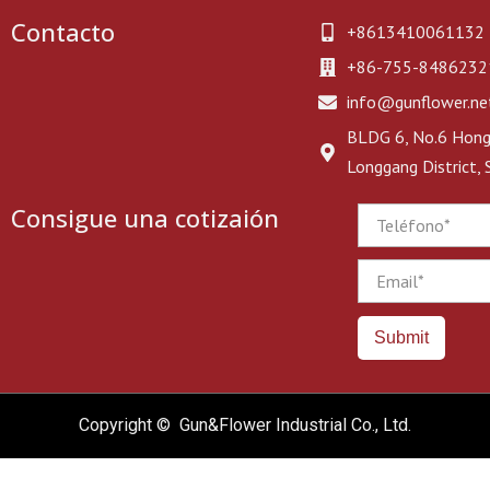
Contacto
+8613410061132
+86-755-8486232
info@gunflower.ne
BLDG 6, No.6 Hongj
Longgang District,
Consigue una cotizaión
Phone
Email
Submit
Copyright © Gun&Flower Industrial Co., Ltd.