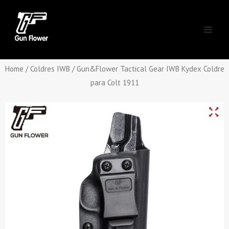
Skip
Main
to
Men
content
Home
/
Coldres IWB
/ Gun&Flower Tactical Gear IWB Kydex Coldre
para Colt 1911