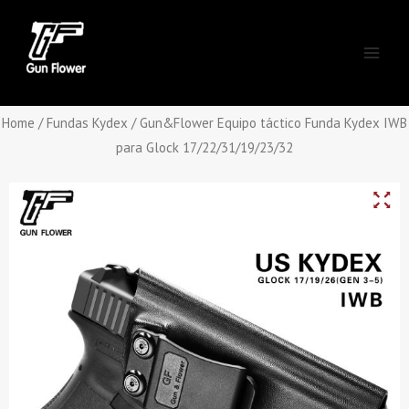
Skip
Main
to
Men
content
Home
/
Fundas Kydex
/ Gun&Flower Equipo táctico Funda Kydex IWB
para Glock 17/22/31/19/23/32