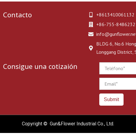
Contacto
+8613410061132
+86-755-8486232
info@gunflower.ne
BLDG 6, No.6 Hongj
Longgang District,
Consigue una cotizaión
Phone
Email
Submit
Copyright © Gun&Flower Industrial Co., Ltd.