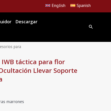
English
Spanish
buidor
Descargar
cesorios para
 IWB táctica para flor
Ocultación Llevar Soporte
a
uras marrones