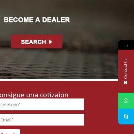
→
Contact Us
onsigue una cotizaión
one
ail