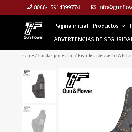
Skip
0086-15914399774
info@gunflow
to
content
Página inicial
Productos
ADVERTENCIAS DE SEGURIDAD
Home
/
Fundas por estilo
/ Pistolera de cuero IWB tác