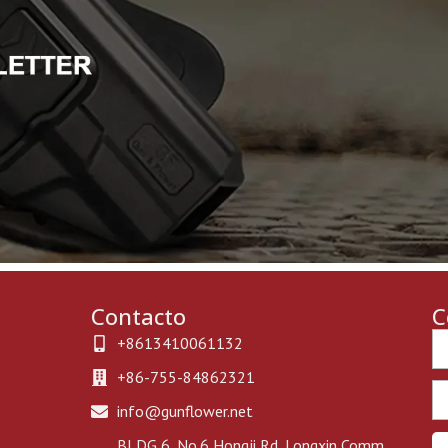
Contacto
C
Ph
+8613410061132
+86-755-84862321
Em
info@gunflower.net
BLDG 6, No.6 Hongji Rd, Longxin Comm.