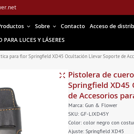
er.net
Productos
Sobre
Contacto
Acceso de distri
 PARA LUCES Y LÁSERES
tica para flor Springfield XD45 Ocultación Llevar Soporte de Ac
Pistolera de cuero
Springfield XD45 
de Accesorios par
Marca: Gun & Flower
SKU: GF-LIXD45Y
Color: color negro con cost
Ajuste: Springfield XD45