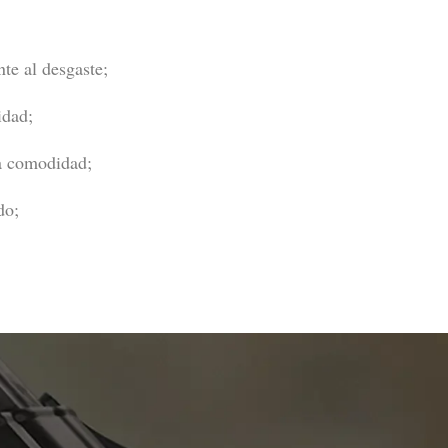
te al desgaste;
idad;
a comodidad;
do;