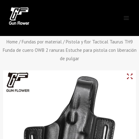
Skip
Main
to
Men
content
Home
/
Fundas por material
/ Pistola y flor Tactical Taurus TH9
Funda de cuero OWB 2 ranuras Estuche para pistola con liberación
de pulgar