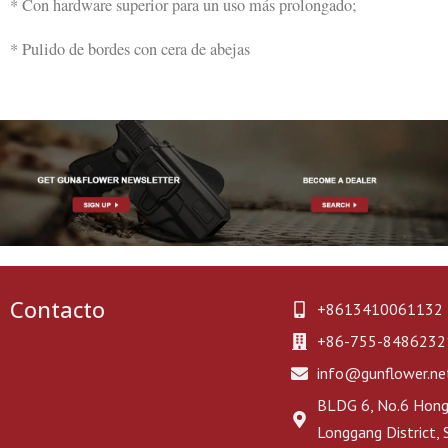
* Con hardware superior para un uso más prolongado;
* Pulido de bordes con cera de abejas
Contacto
+8613410061132
+86-755-8486232
info@gunflower.ne
BLDG 6, No.6 Hongj
Longgang District,