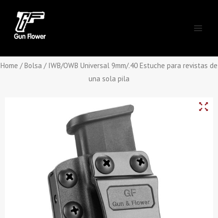
Skip
Main
to
Men
content
Home
/
Bolsa
/ IWB/OWB Universal 9mm/.40 Estuche para revistas de
una sola pila