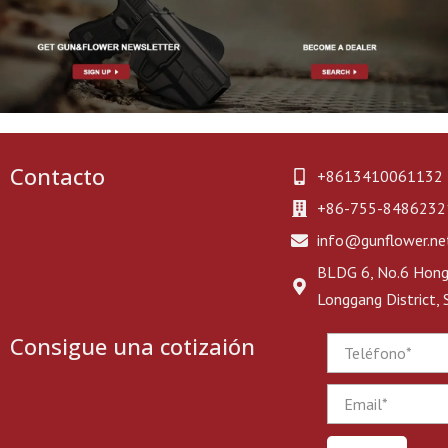
Contacto
+8613410061132
+86-755-8486232
info@gunflower.ne
BLDG 6, No.6 Hongj
Longgang District,
Consigue una cotizaión
Phone
Email