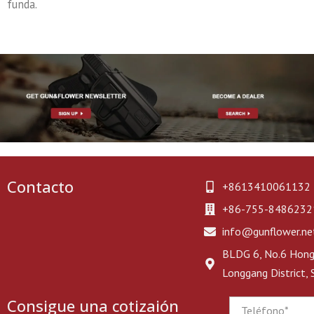
funda.
Contacto
+8613410061132
+86-755-8486232
info@gunflower.ne
BLDG 6, No.6 Hongj
Longgang District,
Consigue una cotizaión
Phone