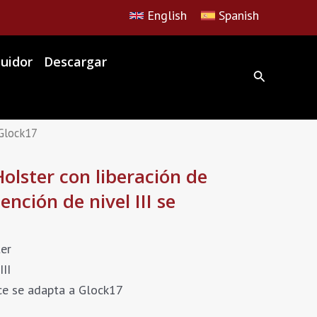
English
Spanish
buidor
Descargar
 Glock17
lster con liberación de
ención de nivel III se
er
III
ice se adapta a Glock17