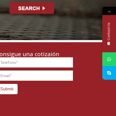
→
Contact Us
onsigue una cotizaión
one
ail
Submit