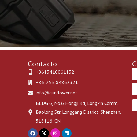
Contacto
C
Ph
+8613410061132
+86-755-84862321
Em
info@gunflower.net
BLDG 6, No.6 Hongji Rd, Longxin Comm.
Baolong Str. Longgang District, Shenzhen.
518116, CN.
F
X
I
L
a
-
n
i