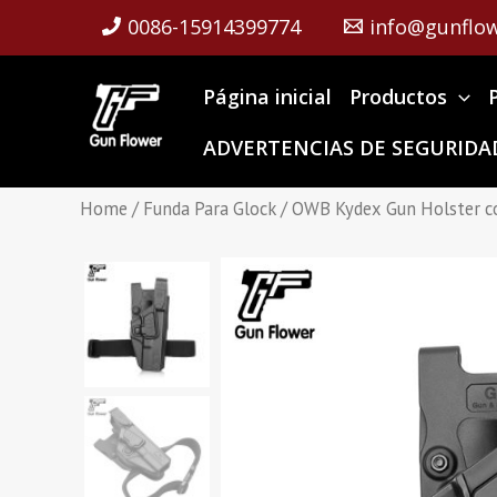
Skip
0086-15914399774
info@gunflow
to
content
Página inicial
Productos
ADVERTENCIAS DE SEGURIDAD
Home
/
Funda Para Glock
/ OWB Kydex Gun Holster con 