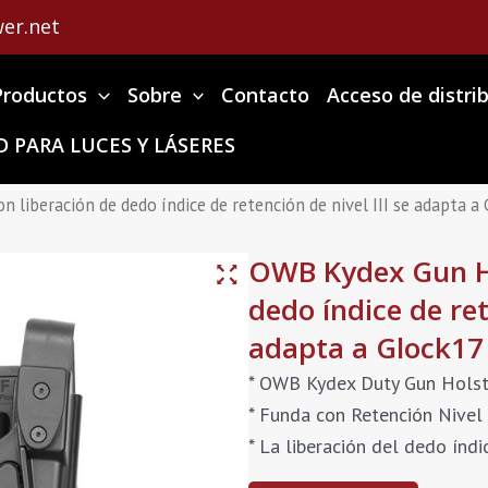
er.net
Productos
Sobre
Contacto
Acceso de distri
 PARA LUCES Y LÁSERES
liberación de dedo índice de retención de nivel III se adapta a
OWB Kydex Gun Ho
dedo índice de ret
adapta a Glock17
* OWB Kydex Duty Gun Holst
* Funda con Retención Nivel 
* La liberación del dedo índ