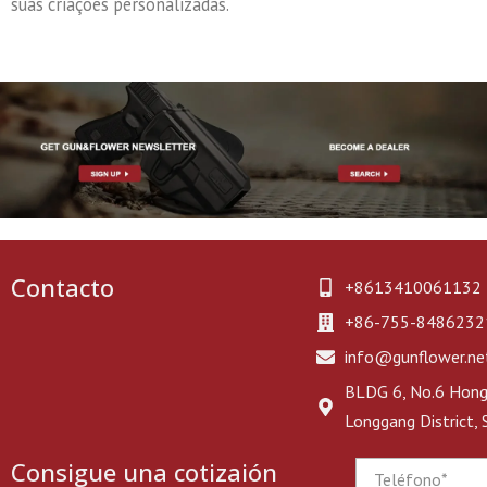
suas criações personalizadas.
Contacto
+8613410061132
+86-755-8486232
info@gunflower.ne
BLDG 6, No.6 Hongj
Longgang District,
Consigue una cotizaión
Phone