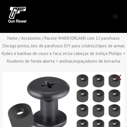
Skip
Main
to
Men
content
Home
/
Accesorios
/ Pacote WARRIORLAND com 12 parafusos
Chicago pretos, kits de parafusos DIY para coldres/clipes de armas
Kydex e bainhas de couro e faca, inclui cabeças de treliça Phillips +
fixadores de fenda aberta + anilhas/espaçadores de borracha