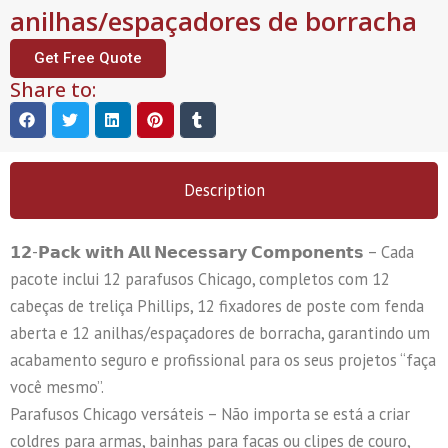
anilhas/espaçadores de borracha
Get Free Quote
Share to:
Description
𝟭𝟮-𝗣𝗮𝗰𝗸 𝘄𝗶𝘁𝗵 𝗔𝗹𝗹 𝗡𝗲𝗰𝗲𝘀𝘀𝗮𝗿𝘆 𝗖𝗼𝗺𝗽𝗼𝗻𝗲𝗻𝘁𝘀 – Cada
pacote inclui 12 parafusos Chicago, completos com 12
cabeças de treliça Phillips, 12 fixadores de poste com fenda
aberta e 12 anilhas/espaçadores de borracha, garantindo um
acabamento seguro e profissional para os seus projetos “faça
você mesmo”.
Parafusos Chicago versáteis – Não importa se está a criar
coldres para armas, bainhas para facas ou clipes de couro,