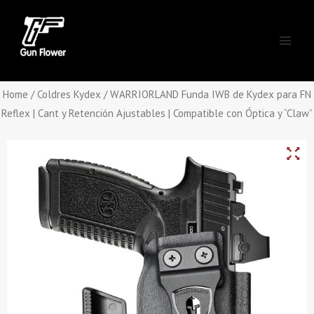
Skip
Main
to
Men
content
Home
/
Coldres Kydex
/ WARRIORLAND Funda IWB de Kydex para FN
Reflex | Cant y Retención Ajustables | Compatible con Óptica y “Claw”