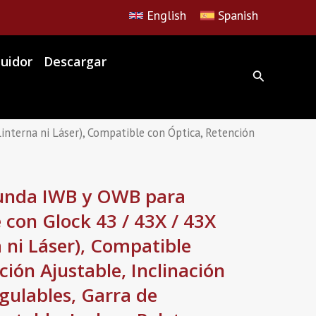
English
Spanish
buidor
Descargar
erna ni Láser), Compatible con Óptica, Retención
nda IWB y OWB para
con Glock 43 / 43X / 43X
 ni Láser), Compatible
ción Ajustable, Inclinación
egulables, Garra de