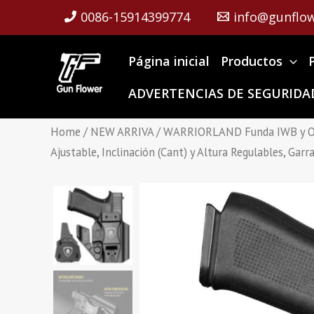
Skip
0086-15914399774
info@gunflow
to
content
Página inicial
Productos
ADVERTENCIAS DE SEGURIDAD
Home
/
NEW ARRIVA
/ WARRIORLAND Funda IWB y OWB 
Ajustable, Inclinación (Cant) y Altura Regulables, Ga