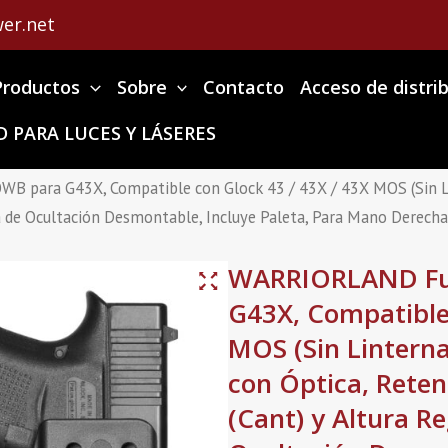
er.net
Productos
Sobre
Contacto
Acceso de distri
 PARA LUCES Y LÁSERES
para G43X, Compatible con Glock 43 / 43X / 43X MOS (Sin Lint
rra de Ocultación Desmontable, Incluye Paleta, Para Mano Derecha
WARRIORLAND Fu
G43X, Compatible 
MOS (Sin Linterna
con Óptica, Reten
(Cant) y Altura R