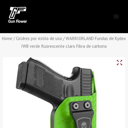
Skip
Main
to
Men
content
Home
/
Coldres por estilo de uso
/ WARRIORLAND Fundas de Kydex
IWB verde fluorescente claro Fibra de carbono