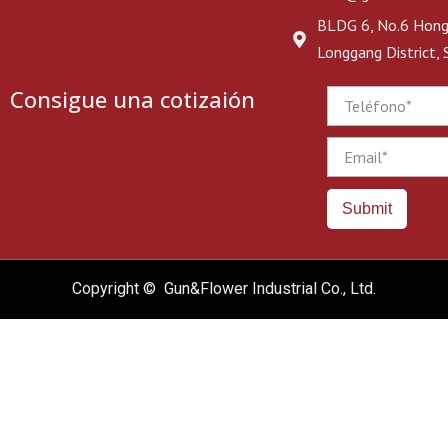
BLDG 6, No.6 Hongj
Longgang District,
Consigue una cotizaión
Phone
Email
Submit
Copyright © Gun&Flower Industrial Co., Ltd.