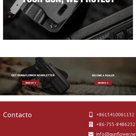
Contacto
+8613410061132
+86-755-8486232
info@gunflower.ne