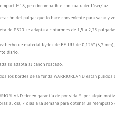
ompact M18, pero incompatible con cualquier láser/luz.
beración del pulgar que lo hace conveniente para sacar y v
leta de P320 se adapta a cinturones de 1,5 a 2,25 pulgadas
: hecho de material Kydex de EE. UU. de 0,126″ (3,2 mm), 
te diario.
tada se adapta al cañón roscado.
todos los bordes de la funda WARRIORLAND están pulidos a 
RLAND tienen garantía de por vida. Si por algún motivo 
horas al día, 7 días a la semana para obtener un reemplaz