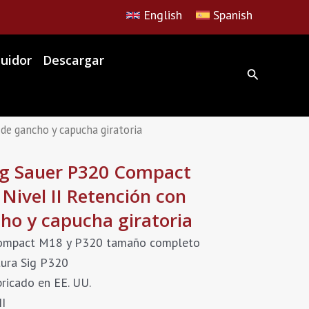
English
Spanish
buidor
Descargar
e gancho y capucha giratoria
 Sauer P320 Compact
Nivel II Retención con
ho y capucha giratoria
 Compact M18 y P320 tamaño completo
tura Sig P320
ricado en EE. UU.
II