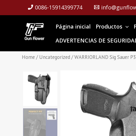
Skip
0086-15914399774
info@gunflow
to
content
Página inicial
Productos
ADVERTENCIAS DE SEGURIDAD
Home
/
Uncategorized
/ WARRIORLAND Sig Sauer P320