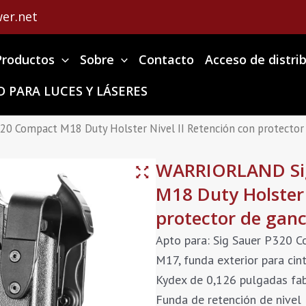
er.net
Productos
Sobre
Contacto
Acceso de distri
 PARA LUCES Y LÁSERES
 Compact M18 Duty Holster Nivel II Retención con protector d
WARRIORLAND Sig
M18 Duty Holster 
protector de ganc
Apto para: Sig Sauer P320
M17, funda exterior para cin
Kydex de 0,126 pulgadas fab
Funda de retención de nivel 