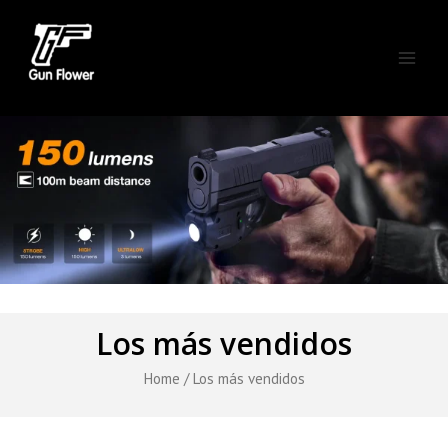
Skip
Main
to
Men
content
Los más vendidos
Home
/ Los más vendidos