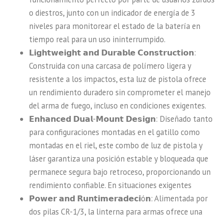
o diestros, junto con un indicador de energía de 3
niveles para monitorear el estado de la batería en
tiempo real para un uso ininterrumpido.
𝗟𝗶𝗴𝗵𝘁𝘄𝗲𝗶𝗴𝗵𝘁 𝗮𝗻𝗱 𝗗𝘂𝗿𝗮𝗯𝗹𝗲 𝗖𝗼𝗻𝘀𝘁𝗿𝘂𝗰𝘁𝗶𝗼𝗻:
Construida con una carcasa de polímero ligera y
resistente a los impactos, esta luz de pistola ofrece
un rendimiento duradero sin comprometer el manejo
del arma de fuego, incluso en condiciones exigentes.
𝗘𝗻𝗵𝗮𝗻𝗰𝗲𝗱 𝗗𝘂𝗮𝗹-𝗠𝗼𝘂𝗻𝘁 𝗗𝗲𝘀𝗶𝗴𝗻: Diseñado tanto
para configuraciones montadas en el gatillo como
montadas en el riel, este combo de luz de pistola y
láser garantiza una posición estable y bloqueada que
permanece segura bajo retroceso, proporcionando un
rendimiento confiable. En situaciones exigentes
𝗣𝗼𝘄𝗲𝗿 𝗮𝗻𝗱 𝗥𝘂𝗻𝘁𝗶𝗺𝗲𝗿𝗮𝗱𝗲𝗰𝗶ó𝗻: Alimentada por
dos pilas CR-1/3, la linterna para armas ofrece una