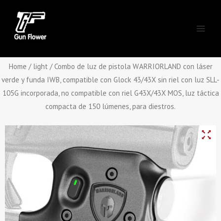
Skip
Main
to
Men
content
Home
/
light
/ Combo de luz de pistola WARRIORLAND con láser
verde y funda IWB, compatible con Glock 43/43X sin riel con luz SLL-
105G incorporada, no compatible con riel G43X/43X MOS, luz táctica
compacta de 150 lúmenes, para diestros.