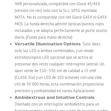
IWB personalizada, compatible con Glock 43/43X
(versión sin riel) solo con la SLL-105G montada.
NOTA: No es compatible con riel Glock G43X ni G43X
MOS. La funda derecha admite ópticas/puntos rojos
instalados y se adapta perfectamente al porte oculto
diario. (Funda para mano derecha)
𝗩𝗲𝗿𝘀𝗮𝘁𝗶𝗹𝗲 𝗜𝗹𝗹𝘂𝗺𝗶𝗻𝗮𝘁𝗶𝗼𝗻 𝗢𝗽𝘁𝗶𝗼𝗻𝘀: Solo láser,
solo luz LED o ambos combinados, y un modo
estroboscópico LED opcional que se activa al
presionar dos veces cualquier interruptor lateral. Un
láser verde de 510–530 nm de calidad a <5 mW
(CLASE IIIa) y un LED de 150 lúmenes con una vida
útil de 50 000 horas, esta combinación proporciona
precisión y confiabilidad en varios Aplicaciones
𝗔𝗺𝗯𝗶𝗱𝗲𝘅𝘁𝗿𝗼𝘂𝘀 𝗮𝗻𝗱 𝗜𝗻𝘁𝘂𝗶𝘁𝗶𝘃𝗲 𝗖𝗼𝗻𝘁𝗿𝗼𝗹𝘀:
Diseñado con un interruptor ambidiestro para un
funcionamiento perfecto por parte de usuarios zurdos