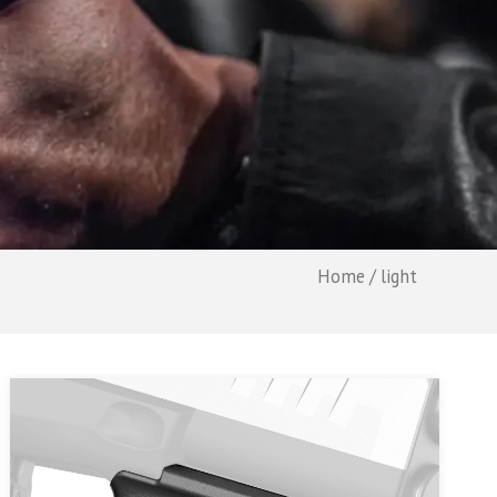
Home
/ light