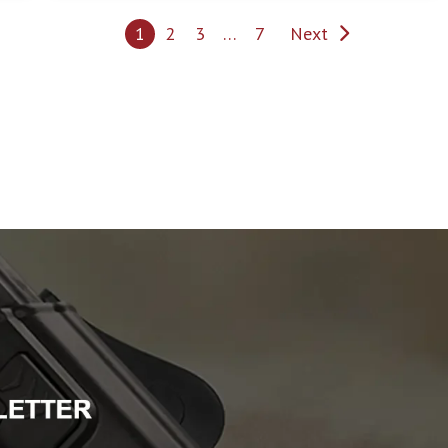
1
2
3
…
7
Next