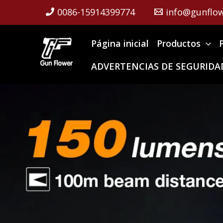
Skip
0086-15914399774
info@gunflow
to
content
Página inicial
Productos
ADVERTENCIAS DE SEGURIDAD