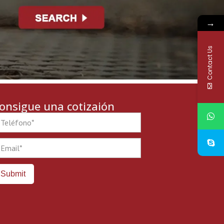
→
Contact Us
onsigue una cotizaión
one
ail
Submit