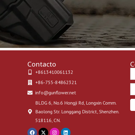
Contacto
C
Ph
+8613410061132
+86-755-84862321
Em
info@gunflower.net
BLDG 6, No.6 Hongji Rd, Longxin Comm.
Baolong Str. Longgang District, Shenzhen.
518116, CN.
F
X
I
L
a
-
n
i