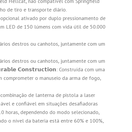
ld Hellcat, não compatível com Springfield
 de tiro e transporte diário.
opcional ativado por duplo pressionamento de
um LED de 150 lúmens com vida útil de 50.000
uários destros ou canhotos, juntamente com um
uários destros ou canhotos, juntamente com um
𝗹𝗲 𝗖𝗼𝗻𝘀𝘁𝗿𝘂𝗰𝘁𝗶𝗼𝗻: Construída com uma
sem comprometer o manuseio da arma de fogo,
sta combinação de lanterna de pistola a laser
ável e confiável em situações desafiadoras
 10 horas, dependendo do modo selecionado,
do o nível da bateria está entre 60% e 100%,