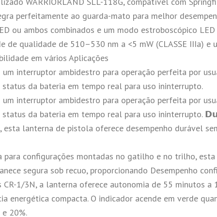
alizado WARRIORLAND SLL-118G, compatível com Springfie
ntegra perfeitamente ao guarda-mato para melhor desempenho
z LED ou ambos combinados e um modo estroboscópico LED 
rde de qualidade de 510–530 nm a <5 mW (CLASSE IIIa) e 
bilidade em vários Aplicações
 um interruptor ambidestro para operação perfeita por us
 status da bateria em tempo real para uso ininterrupto.
 um interruptor ambidestro para operação perfeita por us
atus da bateria em tempo real para uso ininterrupto. 𝗗𝘂𝗿𝗮
os, esta lanterna de pistola oferece desempenho durável 
rojetada para configurações montadas no gatilho e no trilho, e
anece segura sob recuo, proporcionando Desempenho confi
as CR-1/3N, a lanterna oferece autonomia de 55 minutos a
ia energética compacta. O indicador acende em verde quan
 e 20%.