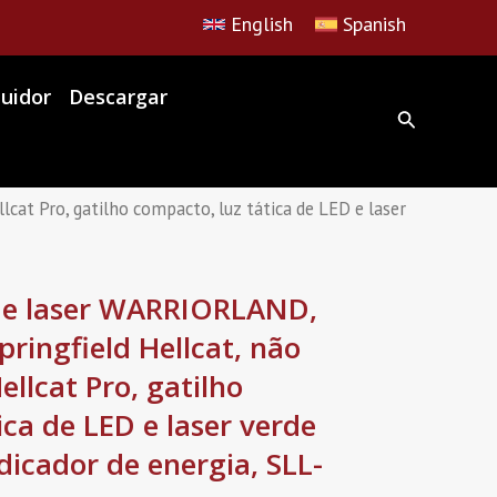
English
Spanish
buidor
Descargar
at Pro, gatilho compacto, luz tática de LED e laser
 e laser WARRIORLAND,
ringfield Hellcat, não
llcat Pro, gatilho
ica de LED e laser verde
dicador de energia, SLL-