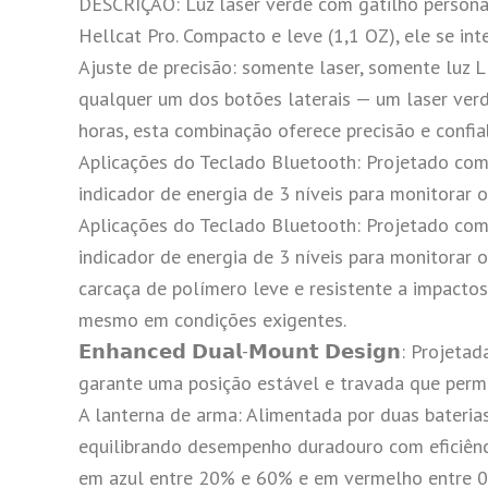
DESCRIÇÃO: Luz laser verde com gatilho person
Hellcat Pro. Compacto e leve (1,1 OZ), ele se i
Ajuste de precisão: somente laser, somente lu
qualquer um dos botões laterais — um laser ve
horas, esta combinação oferece precisão e confia
Aplicações do Teclado Bluetooth: Projetado com
indicador de energia de 3 níveis para monitorar o
Aplicações do Teclado Bluetooth: Projetado com
indicador de energia de 3 níveis para monitorar o st
carcaça de polímero leve e resistente a impact
mesmo em condições exigentes.
𝗘𝗻𝗵𝗮𝗻𝗰𝗲𝗱 𝗗𝘂𝗮𝗹-𝗠𝗼𝘂𝗻𝘁 𝗗𝗲𝘀𝗶𝗴𝗻: P
garante uma posição estável e travada que perm
A lanterna de arma: Alimentada por duas bateri
equilibrando desempenho duradouro com eficiênc
em azul entre 20% e 60% e em vermelho entre 0