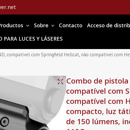
er.net
Productos
Sobre
Contacto
Acceso de distri
 PARA LUCES Y LÁSERES
 compatível com Springfield Hellcat, não compatível com Hellc
Combo de pistola
compatível com Sp
compatível com He
compacto, luz tát
de 150 lúmens, in