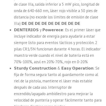
de clase IIIa, salida inferior a 5 mW pico, longitud de
onda de 640-660 nm, láser rojo visible a 50 pies de
distancia (no excede los límites de emisión de clase
IIIa) 𝗗𝗘 𝗗𝗘 𝗗𝗘 𝗗𝗘 𝗗𝗘 𝗗𝗘 𝗗𝗘 𝗗𝗘 𝗗𝗘
𝗗𝗘𝗡𝗧𝗘𝗥𝗜𝗢𝗦 y 𝗣𝗼𝘄𝗲𝗿𝗲𝗰𝗲: Es el primer láser que
incluye indicador de energía para ayudarle a estar
siempre listo para eventos tácticos y protección. 2
pilas CR1/3N funcionan durante 4 horas. El indicador
muestra verde cuando el nivel de batería está en
70%-100%, azul en 20%-70%, rojo en 0-20%
𝗦𝘁𝘂𝗿𝗱𝘆 𝗖𝗼𝗻𝘀𝘁𝗿𝘂𝗰𝘁𝗶𝗼𝗻 & 𝗘𝗮𝘀𝘆 𝗢𝗽𝗲𝗿𝗮𝘁𝗶𝗼𝗻: Se
fija de forma segura tanto al guardamonte como al
riel de la pistola, mantiene el láser más estable
después de cada uso. Interruptor de
encendido/apagado ambidiestro para mejorar la
velocidad de puntería y operar fácilmente tanto para