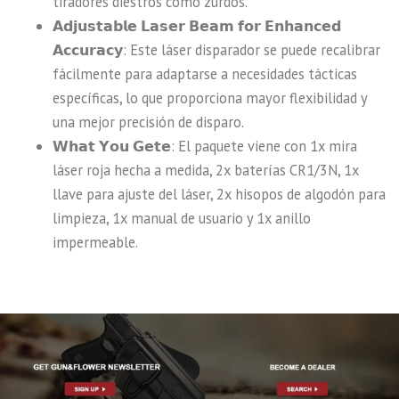
tiradores diestros como zurdos.
𝗔𝗱𝗷𝘂𝘀𝘁𝗮𝗯𝗹𝗲 𝗟𝗮𝘀𝗲𝗿 𝗕𝗲𝗮𝗺 𝗳𝗼𝗿 𝗘𝗻𝗵𝗮𝗻𝗰𝗲𝗱
𝗔𝗰𝗰𝘂𝗿𝗮𝗰𝘆: Este láser disparador se puede recalibrar
fácilmente para adaptarse a necesidades tácticas
específicas, lo que proporciona mayor flexibilidad y
una mejor precisión de disparo.
𝗪𝗵𝗮𝘁 𝗬𝗼𝘂 𝗚𝗲𝘁𝗲: El paquete viene con 1x mira
láser roja hecha a medida, 2x baterías CR1/3N, 1x
llave para ajuste del láser, 2x hisopos de algodón para
limpieza, 1x manual de usuario y 1x anillo
impermeable.