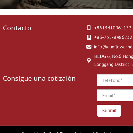
Contacto
+8613410061132
+86-755-8486232
info@gunflower.ne
BLDG 6, No.6 Hongj
Longgang District,
Consigue una cotizaión
Phone
Email
Submit